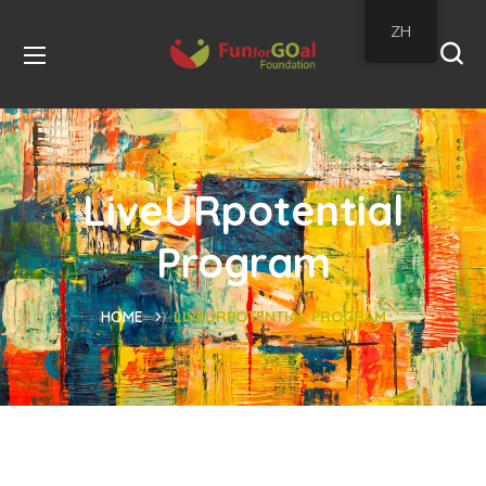
ZH
LiveURpotential
Program
HOME
LIVEURPOTENTIAL PROGRAM